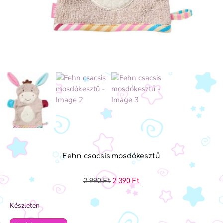
Fehn csacsis mosdókesztű
2 990
Ft
2 390
Ft
Készleten