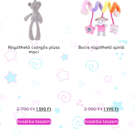
Rögzíthető csörgős plüss
Bocis rögzíthető spirál
maci
2 790
Ft
2 990
Ft
1 590
Ft
1 990
Ft
Kosárba teszem
Kosárba teszem