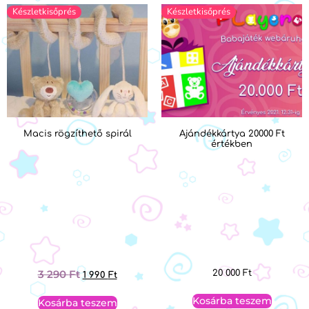
Készletkisőprés
Készletkisőprés
Macis rögzíthető spirál
Ajándékkártya 20000 Ft
értékben
3 290
Ft
20 000
Ft
1 990
Ft
Kosárba teszem
Kosárba teszem