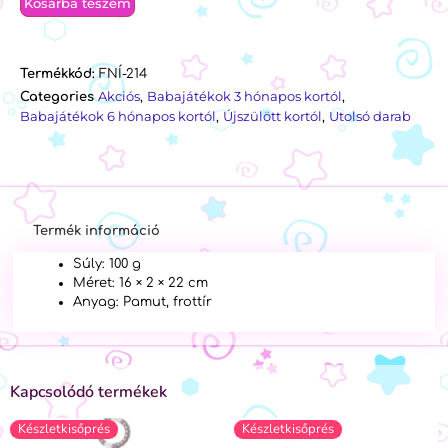
Kosárba teszem
Termékkód:
FNÍ-214
Akciós
Babajátékok 3 hónapos kortól
Categories
,
,
Babajátékok 6 hónapos kortól
Újszülött kortól
Utolsó darab
,
,
Termék információ
Súly: 100 g
Méret: 16 × 2 × 22 cm
Anyag: Pamut, frottír
Kapcsolódó termékek
Készletkisőprés
Készletkisőprés