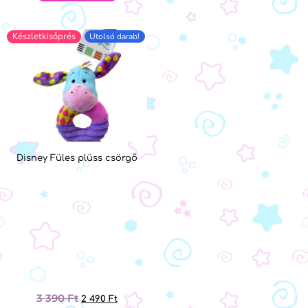
Készletkisőprés
Utolsó darab!
Disney Füles plüss csörgő
3 390
Ft
2 490
Ft