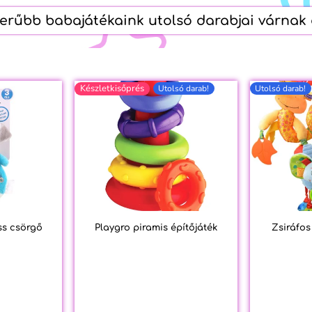
erűbb babajátékaink utolsó darabjai várnak
Készletkisőprés
Utolsó darab!
Utolsó darab!
ss csörgő
Playgro piramis építőjáték
Zsiráfos