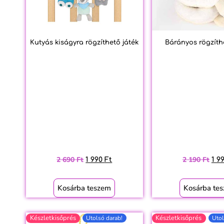
Kutyás kiságyra rögzíthető játék
Bárányos rögzíth
2 690
Ft
2 190
Ft
1 990
Ft
1 9
Kosárba teszem
Kosárba te
Készletkisőprés
Készletkisőprés
Utolsó darab!
Utol