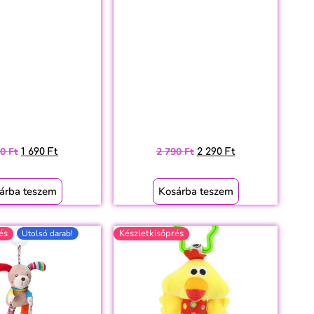
90
Ft
2 790
Ft
1 690
Ft
2 290
Ft
árba teszem
Kosárba teszem
és
Készletkisőprés
Utolsó darab!