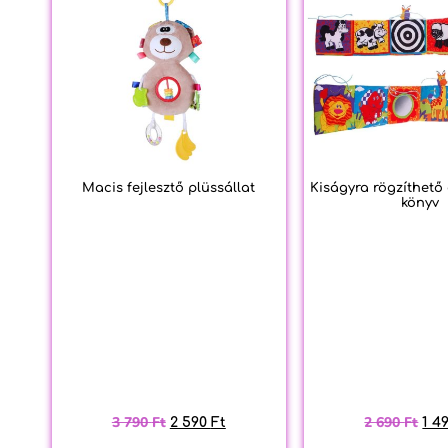
Macis fejlesztő plüssállat
Kiságyra rögzíthető á
könyv
3 790
Ft
2 690
Ft
2 590
Ft
1 4