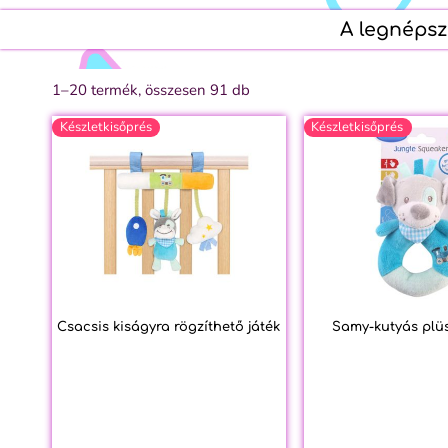
A legnépsz
1–20 termék, összesen 91 db
Készletkisőprés
Készletkisőprés
Csacsis kiságyra rögzíthető játék
Samy-kutyás plü