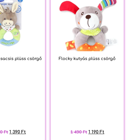
sacsis plüss csörgő
Flocky kutyás plüss csörgő
90
Ft
1 490
Ft
1 390
Ft
1 190
Ft