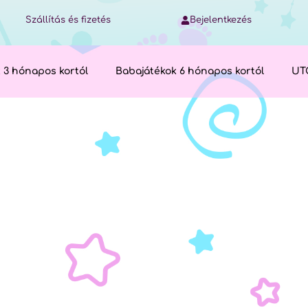
Szállítás és fizetés
Bejelentkezés
 3 hónapos kortól
Babajátékok 6 hónapos kortól
UT