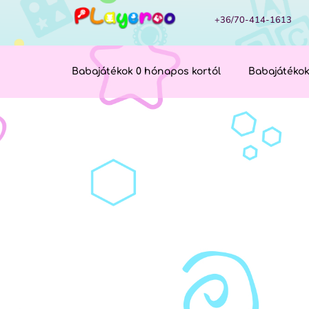
+36/70-414-1613
Babajátékok 0 hónapos kortól
Babajátékok