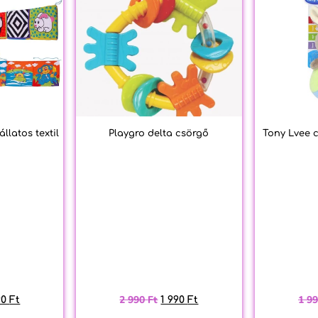
llatos textil
Playgro delta csörgő
Tony Lvee c
2 990
Ft
1 9
90
Ft
1 990
Ft