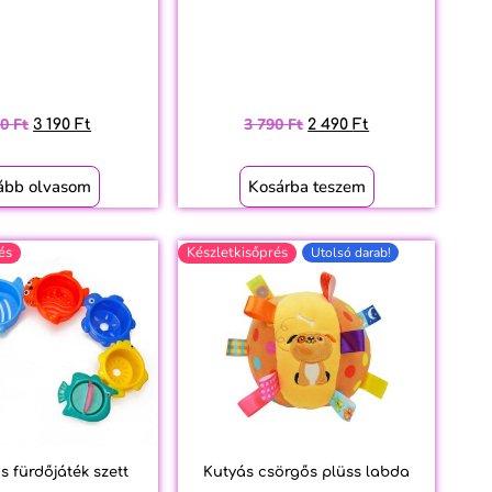
90
Ft
3 790
Ft
3 190
Ft
2 490
Ft
ább olvasom
Kosárba teszem
és
Készletkisőprés
Utolsó darab!
s fürdőjáték szett
Kutyás csörgős plüss labda