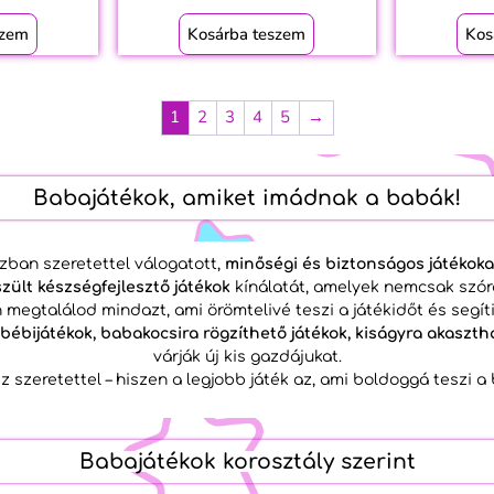
szem
Kosárba teszem
Kos
1
2
3
4
5
→
Babajátékok, amiket imádnak a babák!
ban szeretettel válogatott,
minőségi és biztonságos játékoka
ült készségfejlesztő játékok
kínálatát, amelyek nemcsak szó
megtalálod mindazt, ami örömtelivé teszi a játékidőt és segíti
 bébijátékok, babakocsira rögzíthető játékok, kiságyra akaszth
várják új kis gazdájukat.
z szeretettel – hiszen a legjobb játék az, ami boldoggá teszi a
Babajátékok korosztály szerint