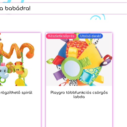
 a babádra!
Készletkisőprés
Utolsó darab!
 rögzíthető spirál
Playgro többfunkciós csörgős
labda