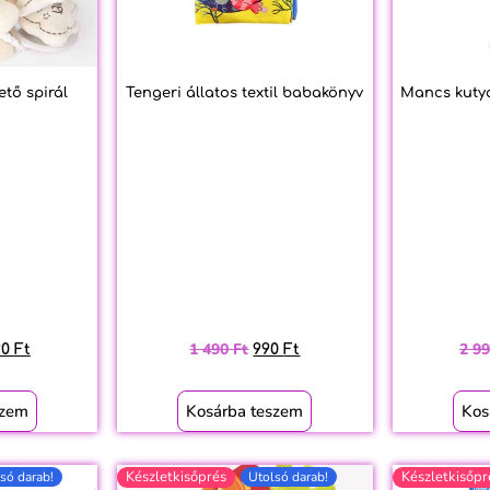
ető spirál
Tengeri állatos textil babakönyv
Mancs kutya
1 490
Ft
2 9
90
Ft
990
Ft
szem
Kosárba teszem
Kos
Készletkisőprés
Készletkisőpr
só darab!
Utolsó darab!