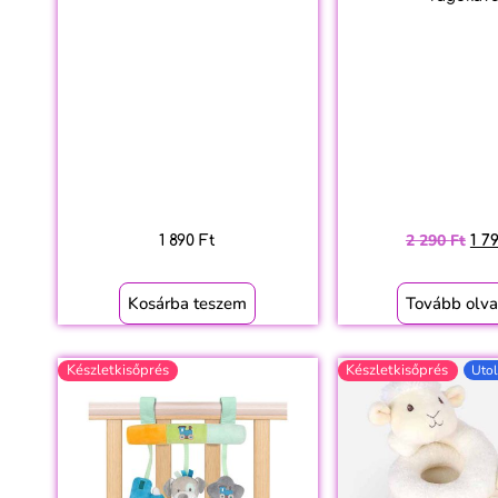
2 290
Ft
1 890
Ft
1 7
Kosárba teszem
Tovább olv
Készletkisőprés
Készletkisőprés
Utol