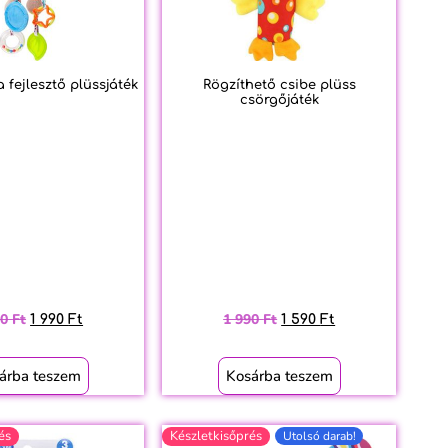
 fejlesztő plüssjáték
Rögzíthető csibe plüss
csörgőjáték
90
Ft
1 990
Ft
1 990
Ft
1 590
Ft
árba teszem
Kosárba teszem
és
Készletkisőprés
Utolsó darab!