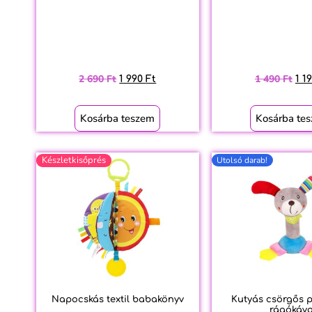
2 690
Ft
1 490
Ft
1 990
Ft
1 1
Kosárba teszem
Kosárba te
Készletkisőprés
Utolsó darab!
Napocskás textil babakönyv
Kutyás csörgős p
rágókáva