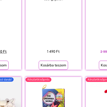
2 9
90
Ft
1 490
Ft
asom
Kosárba teszem
Kos
Készletkisőprés
Készletkisőpr
só darab!