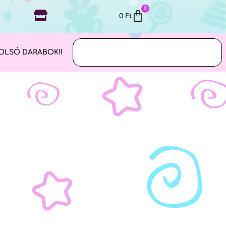
0
0
Ft
OLSÓ DARABOK!!