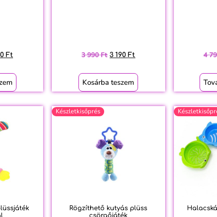
3 990
Ft
4 7
90
Ft
3 190
Ft
szem
Kosárba teszem
Tov
Készletkisőprés
Készletkisőpr
lüssjáték
Rögzíthető kutyás plüss
Halacská
l
csörgőjáték