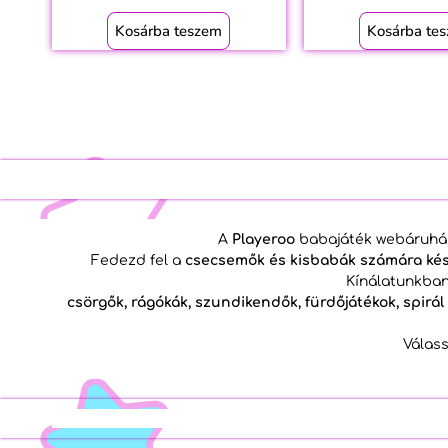
Kosárba teszem
Kosárba te
A
Playeroo
babajáték webáruház
Fedezd fel a
csecsemők és kisbabák számára kész
Kínálatunkban 
csörgők, rágókák, szundikendők, fürdőjátékok, spirál
Válass