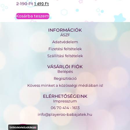
2 190
Ft
1 490
Ft
Kosárba teszem
INFORMÁCIÓK
ÁSZF
Adatvédelem
Fizetési feltételek
Szállítási feltételek
VÁSÁRLÓI FIÓK
Belépés
Regisztráció
Kövess minket a közösségi médiában is!
ELÉRHETŐSÉGEINK
Impresszum
06 70 414 - 1613
info@playeroo-babajatek.hu