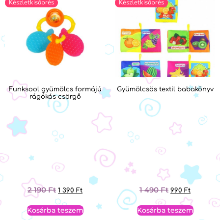
Készletkisőprés
Készletkisőprés
Funksool gyümölcs formájú
Gyümölcsös textil babakönyv
rágókás csörgő
2 190
Ft
1 490
Ft
1 390
Ft
990
Ft
Kosárba teszem
Kosárba teszem