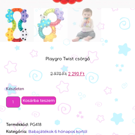
Playgro Twist csörgő
2 970
Ft
2 290
Ft
Készleten
Kosárba teszem
Termékkód:
PG418
Babajátékok 6 hónapos kortól
Kategória: