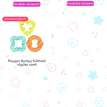
Kosárba teszem
Tovább olvasom
Készletkisőprés
Playgro Bumpy hűthető
rágóka szett