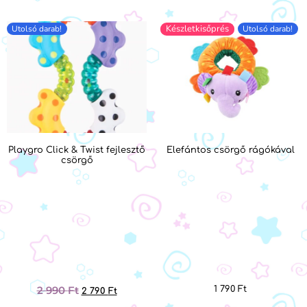
Készletkisőprés
Utolsó darab!
Utolsó darab!
Playgro Click & Twist fejlesztő
Elefántos csörgő rágókával
csörgő
2 990
Ft
1 790
Ft
2 790
Ft