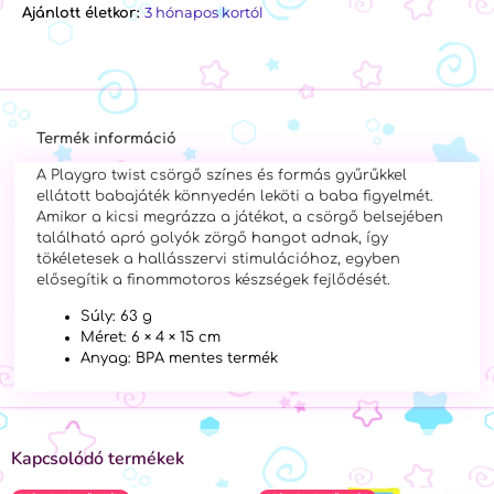
3 hónapos kortól
Ajánlott életkor:
Termék információ
A Playgro twist csörgő színes és formás gyűrűkkel
ellátott babajáték könnyedén leköti a baba figyelmét.
Amikor a kicsi megrázza a játékot, a csörgő belsejében
található apró golyók zörgő hangot adnak, így
tökéletesek a hallásszervi stimulációhoz, egyben
elősegítik a finommotoros készségek fejlődését.
Súly: 63 g
Méret: 6 × 4 × 15 cm
Anyag: BPA mentes termék
Kapcsolódó termékek