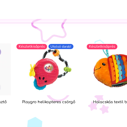
Készletkisőprés
Készletkisőprés
Utolsó darab!
sztő
Playgro helikopteres csörgő
Halacskás textil