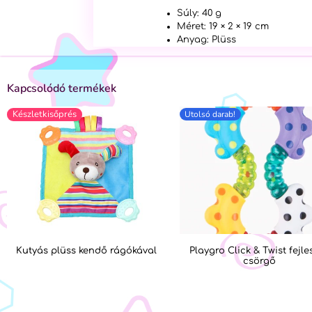
Súly: 40 g
Méret: 19 × 2 × 19 cm
Anyag: Plüss
Kapcsolódó termékek
Készletkisőprés
Utolsó darab!
Kutyás plüss kendő rágókával
Playgro Click & Twist fejle
csörgő