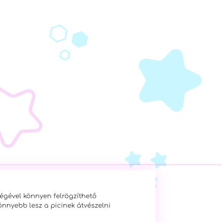
ségével könnyen felrögzíthető
önnyebb lesz a picinek átvészelni