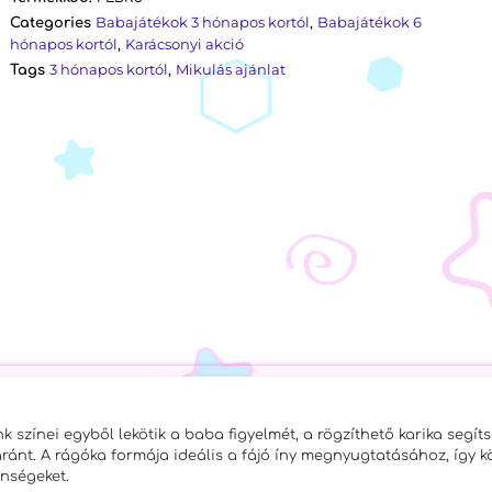
Babajátékok 3 hónapos kortól
Babajátékok 6
Categories
,
hónapos kortól
Karácsonyi akció
,
3 hónapos kortól
Mikulás ajánlat
Tags
,
 színei egyből lekötik a baba figyelmét, a rögzíthető karika segít
aránt
.
A rágóka
formája ideális a fájó íny megnyugtatásához, így k
enségeket.