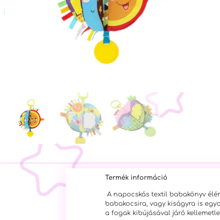
Termék információ
A napocskás textil babakönyv élénk
babakocsira,
vagy kiságyra is egy
a fogak
kibújásával járó kellemetl