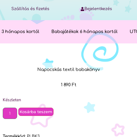
Szállítás és fizetés
Bejelentkezés
 3 hónapos kortól
Babajátékok 6 hónapos kortól
UT
Napocskás textil babakönyv
1 890
Ft
Készleten
Kosárba teszem
Termékkód:
PLBK3