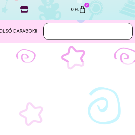
0
0
Ft
OLSÓ DARABOK!!