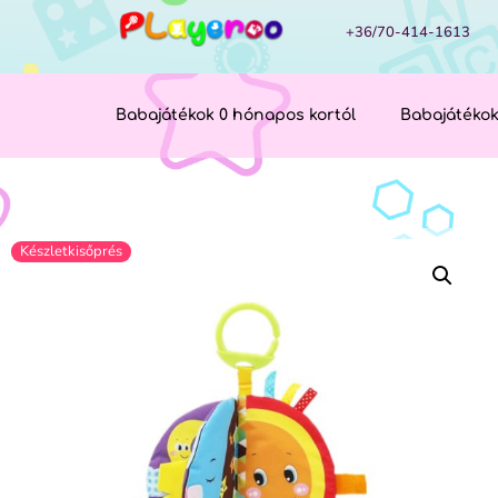
+36/70-414-1613
Babajátékok 0 hónapos kortól
Babajátékok
Készletkisőprés