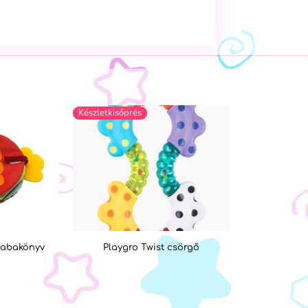
Készletkisőprés
 babakönyv
Playgro Twist csörgő