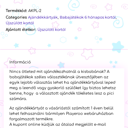
Termékkód:
AKPL-2
Ajándékkártyák
Babajátékok 6 hónapos kortól
Categories
,
,
Újszülött kortól
Újszülött kortól
Ajánlott életkor:
Információ
Nincs ötleted mit ajándékozhatnál a kisbabának? A
babajátékok széles választékának útvesztőjében az
egyik lejobb választás lehet ha ajándékkártyával leped
meg a leendő vagy gyakorló szülőket így biztos lehetsz
benne, hogy a választott ajándék tökéletes lesz a pici
számára.
Az ajándékkártyát a vásárlástól számított 1 éven belül
lehet felhasználni bármilyen Playeroo webáruházban
forgalmazott termékre.
A kupont online küdjük az átalad megjelölt e-mail