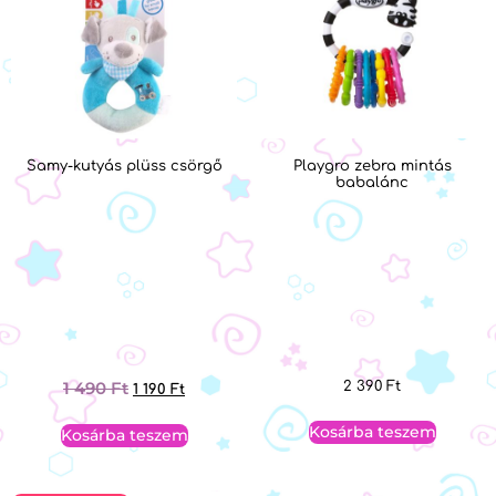
Samy-kutyás plüss csörgő
Playgro zebra mintás
babalánc
1 490
Ft
2 390
Ft
1 190
Ft
Kosárba teszem
Kosárba teszem