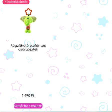
Készletkisőprés
Rögzíthető elefántos
csörgőjáték
1 490
Ft
Kosárba teszem