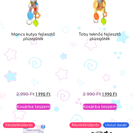
Mancs kutya fejlesztő
Toby teknős fejlesztő
plüssjáték
plüssjáték
2 990
Ft
2 990
Ft
1 990
Ft
1 990
Ft
Kosárba teszem
Kosárba teszem
Készletkisőprés
Készletkisőprés
Utolsó darab!