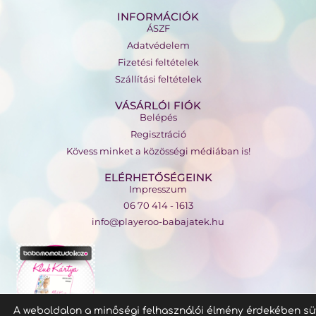
INFORMÁCIÓK
ÁSZF
Adatvédelem
Fizetési feltételek
Szállítási feltételek
VÁSÁRLÓI FIÓK
Belépés
Regisztráció
Kövess minket a közösségi médiában is!
ELÉRHETŐSÉGEINK
Impresszum
06 70 414 - 1613
info@playeroo-babajatek.hu
A weboldalon a minőségi felhasználói élmény érdekében sü