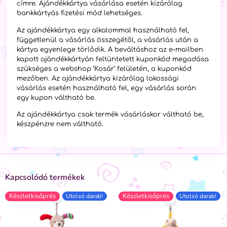
címre. Ajándékkártya vásárlása esetén kizárólag
bankkártyás fizetési mód lehetséges.
Az ajándékkártya egy alkalommal használható fel,
függetlenül a vásárlás összegétől, a vásárlás után a
kártya egyenlege törlődik. A beváltáshoz az e-mailben
kapott ajándékkártyán feltüntetett kuponkód megadása
szükséges a webshop ’Kosár’ felületén, a kuponkód
mezőben. Az ajándékkártya kizárólag lakossági
vásárlás esetén használható fel, egy vásárlás során
egy kupon váltható be.
Az ajándékkártya csak termék vásárláskor váltható be,
készpénzre nem váltható.
Kapcsolódó termékek
Készletkisőprés
Készletkisőprés
Utolsó darab!
Utolsó darab!