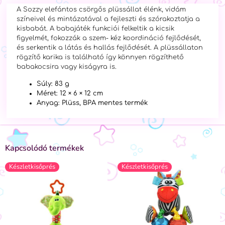
A Sozzy elefántos csörgős plüssállat élénk, vidám
színeivel és mintázatával a fejleszti és szórakoztatja a
kisbabát. A babajáték funkciói felkeltik a kicsik
figyelmét, fokozzák a szem- kéz koordináció fejlődését,
és serkentik a látás és hallás fejlődését. A plüssállaton
rögzítő karika is található így könnyen rögzíthető
babakocsira vagy kiságyra is.
Súly: 83 g
Méret: 12 × 6 × 12 cm
Anyag: Plüss, BPA mentes termék
Kapcsolódó termékek
Készletkisőprés
Készletkisőprés