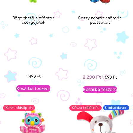
Rögzíthető elefántos
Sozzy zebrás csörgős
csörgőjáték
plüssállat
2 290
Ft
1 490
Ft
1 590
Ft
Kosárba teszem
Kosárba teszem
Készletkisőprés
Készletkisőprés
Utolsó darab!