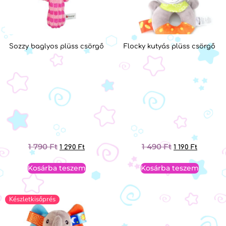
Sozzy baglyos plüss csörgő
Flocky kutyás plüss csörgő
1 790
Ft
1 490
Ft
1 290
Ft
1 190
Ft
Kosárba teszem
Kosárba teszem
Készletkisőprés