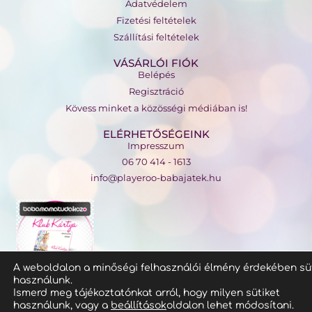
Adatvédelem
Fizetési feltételek
Szállítási feltételek
VÁSÁRLÓI FIÓK
Belépés
Regisztráció
Kövess minket a közösségi médiában is!
ELÉRHETŐSÉGEINK
Impresszum
06 70 414 - 1613
info@playeroo-babajatek.hu
A weboldalon a minőségi felhasználói élmény érdekében sü
használunk.
Ismerd meg tájékoztatónkat arról, hogy milyen sütiket
használunk, vagy a
beállítások
oldalon lehet módosítani.