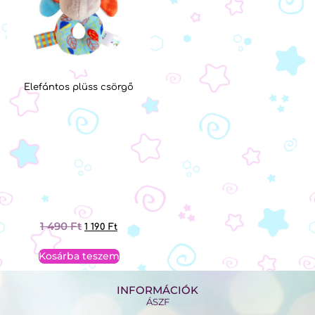
Elefántos plüss csörgő
1 490
Ft
1 190
Ft
Kosárba teszem
INFORMÁCIÓK
ÁSZF