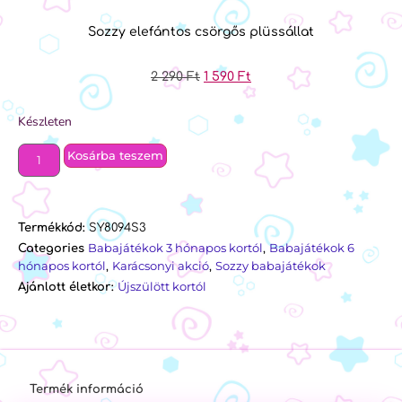
Sozzy elefántos csörgős plüssállat
2 290
Ft
1 590
Ft
Készleten
Kosárba teszem
Termékkód:
SY8094S3
Babajátékok 3 hónapos kortól
Babajátékok 6
Categories
,
hónapos kortól
Karácsonyi akció
Sozzy babajátékok
,
,
Újszülött kortól
Ajánlott életkor:
Termék információ