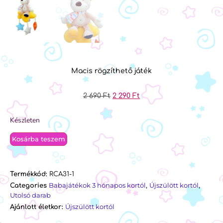
Macis rögzíthető játék
2 690
Ft
2 290
Ft
Készleten
Kosárba teszem
Termékkód:
RCA31-1
Babajátékok 3 hónapos kortól
Újszülött kortól
Categories
,
,
Utolsó darab
Újszülött kortól
Ajánlott életkor: