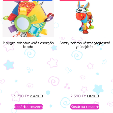
Playgro többfunkciós csörgős
Sozzy zebrás készségfejlesztő
labda
plüssjáték
3 790
Ft
2 590
Ft
2 490
Ft
1 890
Ft
Kosárba teszem
Kosárba teszem