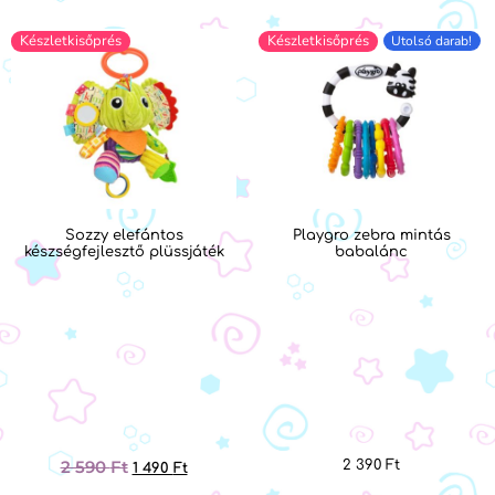
Készletkisőprés
Készletkisőprés
Utolsó darab!
Sozzy elefántos
Playgro zebra mintás
készségfejlesztő plüssjáték
babalánc
2 590
Ft
2 390
Ft
1 490
Ft