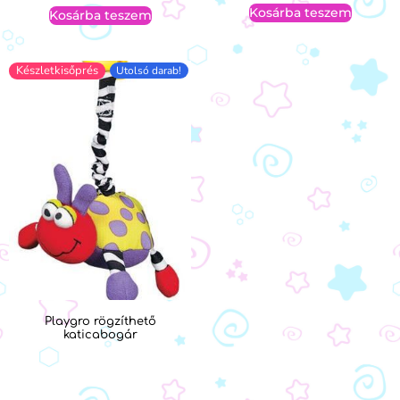
Kosárba teszem
Kosárba teszem
Készletkisőprés
Utolsó darab!
Playgro rögzíthető
katicabogár