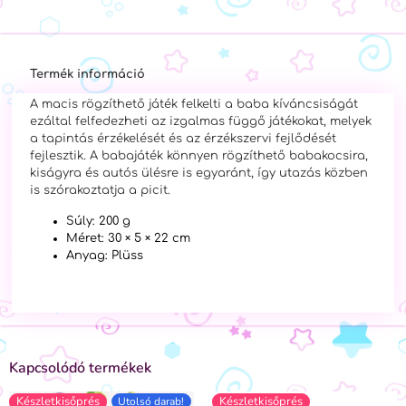
Termék információ
A macis rögzíthető játék felkelti a baba kíváncsiságát
ezáltal felfedezheti az izgalmas függő játékokat, melyek
a tapintás érzékelését és az érzékszervi fejlődését
fejlesztik. A babajáték könnyen rögzíthető babakocsira,
kiságyra és autós ülésre is
egyaránt, így utazás közben
is szórakoztatja a picit.
Súly: 200 g
Méret: 30 × 5 × 22 cm
Anyag: Plüss
Kapcsolódó termékek
Készletkisőprés
Készletkisőprés
Utolsó darab!