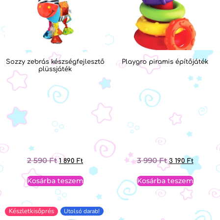
Sozzy zebrás készségfejlesztő
Playgro piramis építőjáték
plüssjáték
2 590
Ft
3 990
Ft
1 890
Ft
3 190
Ft
Kosárba teszem
Kosárba teszem
Készletkisőprés
Utolsó darab!