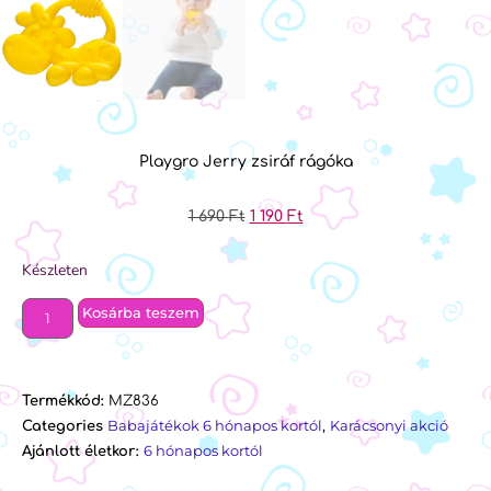
Playgro Jerry zsiráf rágóka
1 690
Ft
1 190
Ft
Készleten
Kosárba teszem
Termékkód:
MZ836
Babajátékok 6 hónapos kortól
Karácsonyi akció
Categories
,
6 hónapos kortól
Ajánlott életkor: