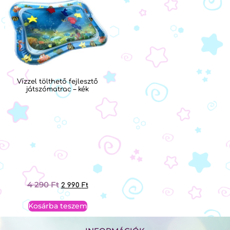
Vízzel tölthető fejlesztő
játszómatrac – kék
4 290
Ft
2 990
Ft
Kosárba teszem