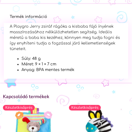
Termék információ
A Playgro Jerry zsiráf rágóka a kisbaba fájó ínyének
masszírozásához nélkülözhetetlen segítség. Ideális
méretű a baba kis kezéhez, könnyen meg tudja fogni és
így enyhíteni tudja a fogzással járó kellemetlenségek
tüneteit.
Súly: 48 g
Méret: 9 × 1 × 7 cm
Anyag: BPA mentes termék
Kapcsolódó termékek
Készletkisőprés
Készletkisőprés