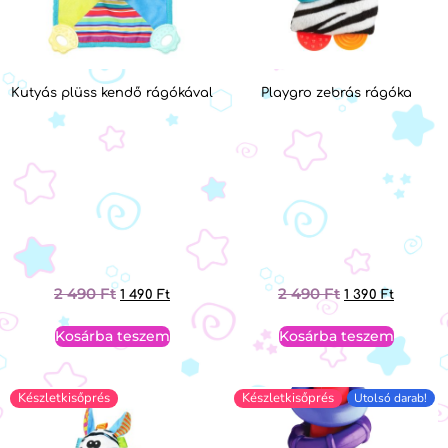
Kutyás plüss kendő rágókával
Playgro zebrás rágóka
2 490
Ft
2 490
Ft
1 490
Ft
1 390
Ft
Kosárba teszem
Kosárba teszem
Készletkisőprés
Készletkisőprés
Utolsó darab!