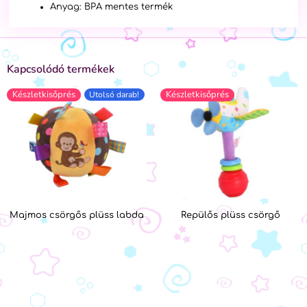
Anyag: BPA mentes termék
Kapcsolódó termékek
Készletkisőprés
Készletkisőprés
Utolsó darab!
Majmos csörgős plüss labda
Repülős plüss csörgő