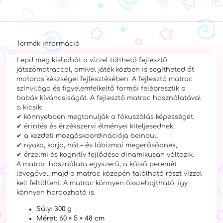
Termék információ
Lepd meg kisbabát a vízzel tölthető fejlesztő
játszómatraccal, amivel játék közben is
segítheted őt
motoros készségei fejlesztésében. A fejlesztő matrac
színvilága és figyelemfelkeltő
formái felébresztik a
babák kíváncsiságát. A fejlesztő matrac használatával
a kicsik:
✔ könnyebben megtanulják a fókuszálás képességét,
✔ érintés és érzékszervi élményei kiteljesednek,
✔ a kezdeti mozgáskoordinációja beindul,
✔ nyaka, karja, hát – és lábizmai megerősödnek,
✔ érzelmi és kognitív fejlődése dinamikusan változik.
A matrac használata egyszerű, a külső peremét
levegővel, majd a matrac közepén található részt
vízzel
kell feltölteni. A matrac könnyen összehajtható, így
könnyen hordozható is.
Súly: 300 g
Méret: 60 × 5 × 48 cm