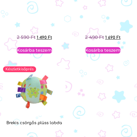
2 590
Ft
2 490
Ft
1 490
Ft
1 690
Ft
Kosárba teszem
Kosárba teszem
Készletkisőprés
Brekis csörgős plüss labda