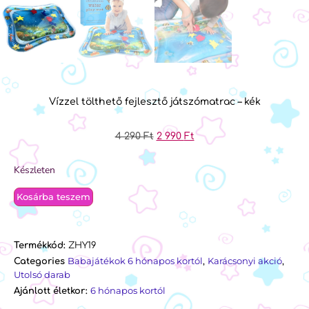
Vízzel tölthető fejlesztő játszómatrac – kék
4 290
Ft
2 990
Ft
Készleten
Kosárba teszem
Termékkód:
ZHY19
Babajátékok 6 hónapos kortól
Karácsonyi akció
Categories
,
,
Utolsó darab
6 hónapos kortól
Ajánlott életkor: