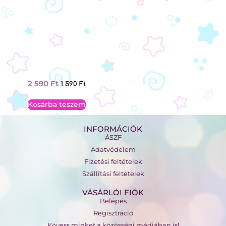
2 590
Ft
1 590
Ft
Kosárba teszem
INFORMÁCIÓK
ÁSZF
Adatvédelem
Fizetési feltételek
Szállítási feltételek
VÁSÁRLÓI FIÓK
Belépés
Regisztráció
Kövess minket a közösségi médiában is!