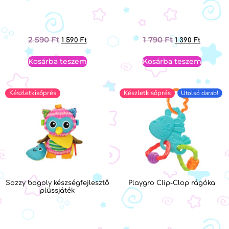
2 590
Ft
1 790
Ft
1 590
Ft
1 390
Ft
Kosárba teszem
Kosárba teszem
Készletkisőprés
Készletkisőprés
Utolsó darab!
Sozzy bagoly készségfejlesztő
Playgro Clip-Clop rágóka
plüssjáték