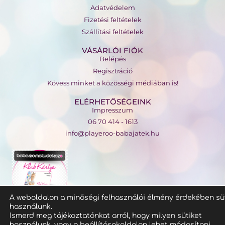
Adatvédelem
Fizetési feltételek
Szállítási feltételek
VÁSÁRLÓI FIÓK
Belépés
Regisztráció
Kövess minket a közösségi médiában is!
ELÉRHETŐSÉGEINK
Impresszum
06 70 414 - 1613
info@playeroo-babajatek.hu
A weboldalon a minőségi felhasználói élmény érdekében sü
használunk.
Ismerd meg tájékoztatónkat arról, hogy milyen sütiket
használunk, vagy a
beállítások
oldalon lehet módosítani.