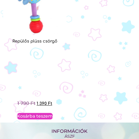
Repülős plüss csörgő
1 790
Ft
1 390
Ft
Kosárba teszem
INFORMÁCIÓK
ÁSZF