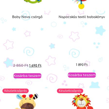
Baby Nova csörgő
Napocskás textil babakönyv
2 850
Ft
1 890
Ft
1 690
Ft
Kosárba teszem
Kosárba teszem
Készletkisőprés
Készletkisőprés