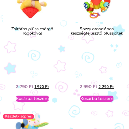
Zsiráfos plüss csörgő
Sozzy oroszlános
rágókával
készségfejlesztő plüssjáték
2 790
Ft
2 990
Ft
1 990
Ft
2 290
Ft
Kosárba teszem
Kosárba teszem
Készletkisőprés