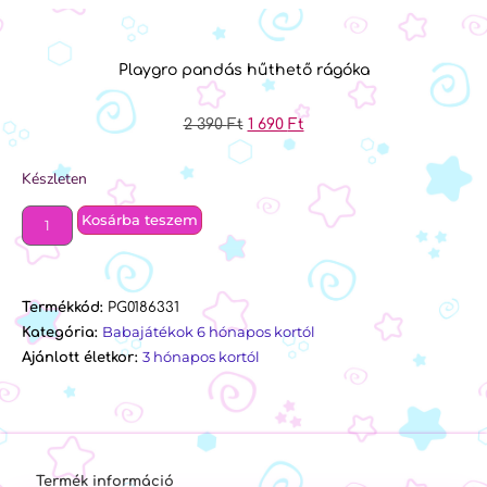
Playgro pandás hűthető rágóka
2 390
Ft
1 690
Ft
Készleten
Kosárba teszem
Termékkód:
PG0186331
Babajátékok 6 hónapos kortól
Kategória:
3 hónapos kortól
Ajánlott életkor:
Termék információ