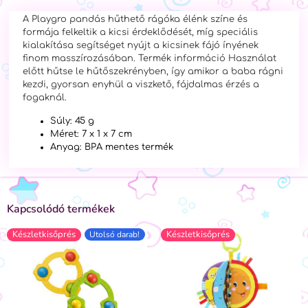
A Playgro pandás hűthető rágóka élénk színe és
formája felkeltik a kicsi érdeklődését, míg speciális
kialakítása segítséget nyújt a kicsinek fájó ínyének
finom masszírozásában. Termék információ Használat
előtt hűtse le hűtőszekrényben, így amikor a baba rágni
kezdi, gyorsan enyhül a viszkető, fájdalmas érzés a
fogaknál.
Súly: 45 g
Méret: 7 x 1 x 7 cm
Anyag: BPA mentes termék
Kapcsolódó termékek
Készletkisőprés
Készletkisőprés
Utolsó darab!